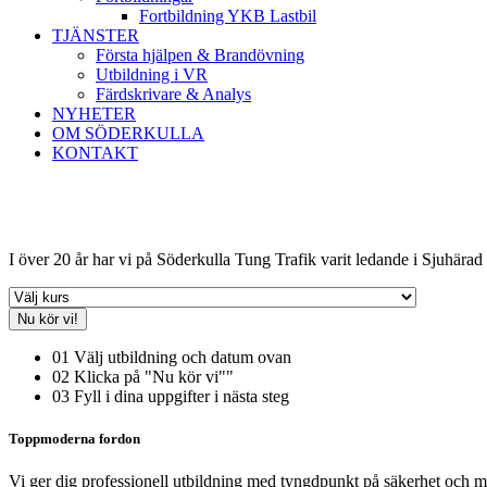
Fortbildning YKB Lastbil
TJÄNSTER
Första hjälpen & Brandövning
Utbildning i VR
Färdskrivare & Analys
NYHETER
OM SÖDERKULLA
KONTAKT
SVERIGES LEDANDE UTBIL
I över 20 år har vi på Söderkulla Tung Trafik varit ledande i Sjuhärad 
Nu kör vi!
01
Välj utbildning och datum ovan
02
Klicka på "Nu kör vi""
03
Fyll i dina uppgifter i nästa steg
Toppmoderna fordon
Vi ger dig professionell utbildning med tyngdpunkt på säkerhet och me