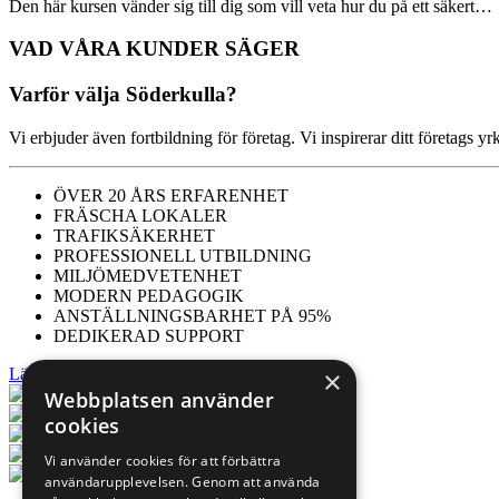
Den här kursen vänder sig till dig som vill veta hur du på ett säkert…
VAD VÅRA
KUNDER
SÄGER
Varför välja Söderkulla?
Vi erbjuder även fortbildning för företag. Vi inspirerar ditt företags y
ÖVER 20 ÅRS ERFARENHET
FRÄSCHA LOKALER
TRAFIKSÄKERHET
PROFESSIONELL UTBILDNING
MILJÖMEDVETENHET
MODERN PEDAGOGIK
ANSTÄLLNINGSBARHET PÅ 95%
DEDIKERAD SUPPORT
Läs mer om Söderkulla
×
Webbplatsen använder
cookies
Vi använder cookies för att förbättra
användarupplevelsen. Genom att använda