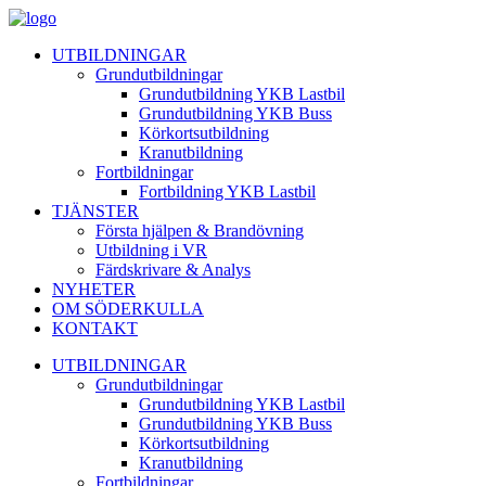
UTBILDNINGAR
Grundutbildningar
Grundutbildning YKB Lastbil
Grundutbildning YKB Buss
Körkortsutbildning
Kranutbildning
Fortbildningar
Fortbildning YKB Lastbil
TJÄNSTER
Första hjälpen & Brandövning
Utbildning i VR
Färdskrivare & Analys
NYHETER
OM SÖDERKULLA
KONTAKT
UTBILDNINGAR
Grundutbildningar
Grundutbildning YKB Lastbil
Grundutbildning YKB Buss
Körkortsutbildning
Kranutbildning
Fortbildningar