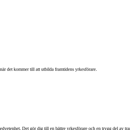
DARE
när det kommer till att utbilda framtidens yrkesförare.
dvetenhet. Det gör dig till en bättre yrkesförare och en trygg del av tr