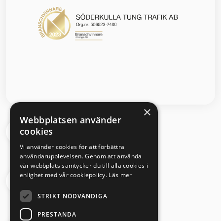
×
Webbplatsen använder
cookies
Segloravägen 6 504 64 Borås
Vi använder cookies för att förbättra
användarupplevelsen. Genom att använda
vår webbplats samtycker du till alla cookies i
enlighet med vår cookiepolicy.
Läs mer
033 - 430 08 00
STRIKT NÖDVÄNDIGA
PRESTANDA