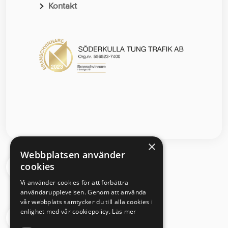
Kontakt
×
Webbplatsen använder
cookies
Segloravägen 6 504 64 Borås
Vi använder cookies för att förbättra
användarupplevelsen. Genom att använda
vår webbplats samtycker du till alla cookies i
enlighet med vår cookiepolicy.
Läs mer
033 - 430 08 00