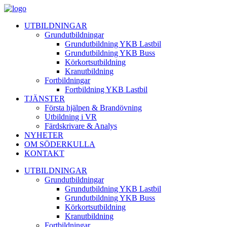
UTBILDNINGAR
Grundutbildningar
Grundutbildning YKB Lastbil
Grundutbildning YKB Buss
Körkortsutbildning
Kranutbildning
Fortbildningar
Fortbildning YKB Lastbil
TJÄNSTER
Första hjälpen & Brandövning
Utbildning i VR
Färdskrivare & Analys
NYHETER
OM SÖDERKULLA
KONTAKT
UTBILDNINGAR
Grundutbildningar
Grundutbildning YKB Lastbil
Grundutbildning YKB Buss
Körkortsutbildning
Kranutbildning
Fortbildningar