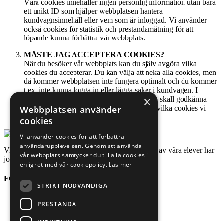
Våra cookies innehåller ingen personlig information utan bara
ett unikt ID som hjälper webbplatsen hantera
kundvagnsinnehåll eller vem som är inloggad. Vi använder
också cookies för statistik och prestandamätning för att
löpande kunna förbättra vår webbplats.
MÅSTE JAG ACCEPTERA COOKIES?
När du besöker vår webbplats kan du själv avgöra vilka
cookies du accepterar. Du kan välja att neka alla cookies, men
då kommer webbplatsen inte fungera optimalt och du kommer
t.ex. inte kunna logga in eller lägga saker i kundvagen. I
×
samband med att du väljer vilka cookies du skall godkänna
kan du också se fördjupad information om vilka cookies vi
Webbplatsen använder
använder och vilket syfte de har.
cookies
Vi använder cookies för att förbättra
användarupplevelsen. Genom att använda
Vi har en anställningsbarhet på 95% och de flesta av våra elever har
vår webbplats samtycker du till alla cookies i
jobb innan avslutad utbildning.
enlighet med vår cookiepolicy.
Läs mer
FÖRETAGET
STRIKT NÖDVÄNDIGA
Om söderkulla
PRESTANDA
Integritetspolicy
Kontakt