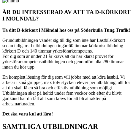
ÄR DU INTRESSERAD AV ATT TA D-KÖRKORT
I MÖLNDAL?
Ta ditt D-körkort i Mölndal hos oss på Söderkulla Tung Trafik!
Grundutbildningen vänder sig till dig som inte har Lastbilskörkort
sedan tidigare. I utbildningen ingår 60 timmar körkortsutbildning
körkort D och 140 timmar yrkesförarkompetens.
För dig som är under 21 år krävs att du har klarat provet för
yrkesförarkompetensutbildningen och genomfört alla 280 timmar
innan du kör upp.
En komplett lösning för dig som vill jobba med att köra lastbil. Vi
arbetar i små grupper, max tolv stycken elever per utbildning, allt för
att du skall få en så bra och effektiv utbildning som möjligt.
Utbildningen sker på heltid under fem veckor och efter du blivit
godkänd har du fått allt som krävs för att bli attraktiv på
arbetsmarknaden.
Det ska vara kul att lära!
SAMTLIGA
UTBILDNINGAR