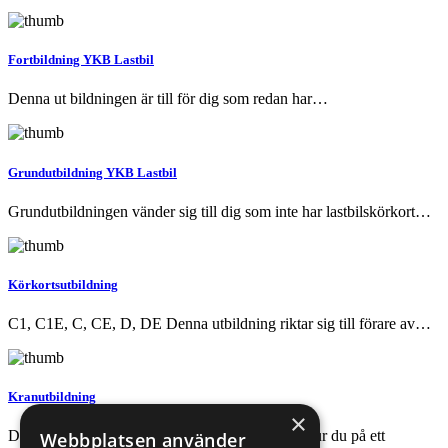
Fortbildning YKB Lastbil
Denna ut bildningen är till för dig som redan har…
Grundutbildning YKB Lastbil
Grundutbildningen vänder sig till dig som inte har lastbilskörkort…
Körkortsutbildning
C1, C1E, C, CE, D, DE Denna utbildning riktar sig till förare av…
Kranutbildning
×
Den här kursen vänder sig till dig som vill veta hur du på ett
Webbplatsen använder