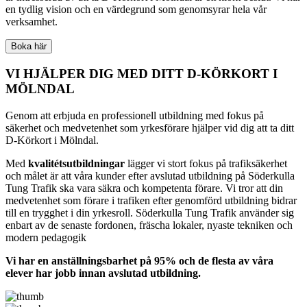
en tydlig vision och en värdegrund som genomsyrar hela vår
verksamhet.
Boka här
VI HJÄLPER DIG MED DITT D-KÖRKORT I
MÖLNDAL
Genom att erbjuda en professionell utbildning med fokus på
säkerhet och medvetenhet som yrkesförare hjälper vid dig att ta ditt
D-Körkort i Mölndal.
Med
kvalitétsutbildningar
lägger vi stort fokus på trafiksäkerhet
och målet är att våra kunder efter avslutad utbildning på Söderkulla
Tung Trafik ska vara säkra och kompetenta förare. Vi tror att din
medvetenhet som förare i trafiken efter genomförd utbildning bidrar
till en trygghet i din yrkesroll. Söderkulla Tung Trafik använder sig
enbart av de senaste fordonen, fräscha lokaler, nyaste tekniken och
modern pedagogik
Vi har en anställningsbarhet på 95% och de flesta av våra
elever har jobb innan avslutad utbildning.