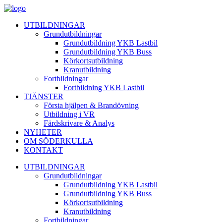
UTBILDNINGAR
Grundutbildningar
Grundutbildning YKB Lastbil
Grundutbildning YKB Buss
Körkortsutbildning
Kranutbildning
Fortbildningar
Fortbildning YKB Lastbil
TJÄNSTER
Första hjälpen & Brandövning
Utbildning i VR
Färdskrivare & Analys
NYHETER
OM SÖDERKULLA
KONTAKT
UTBILDNINGAR
Grundutbildningar
Grundutbildning YKB Lastbil
Grundutbildning YKB Buss
Körkortsutbildning
Kranutbildning
Fortbildningar