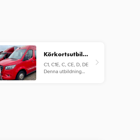
Körkortsutbildning
C1, C1E, C, CE, D, DE
Denna utbildning
riktar sig till förare
av…