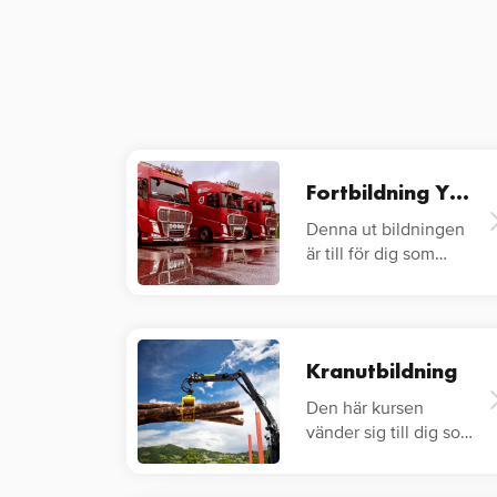
Fortbildning YKB Lastbil
Denna ut bildningen
är till för dig som
redan har…
Kranutbildning
Den här kursen
vänder sig till dig som
vill veta hur du på ett
säkert…