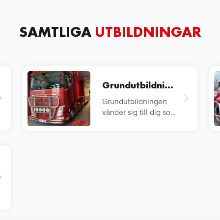
SAMTLIGA
UTBILDNINGAR
Grundutbildning YKB Lastbil
Grundutbildningen
vänder sig till dig som
inte har
lastbilskörkort…