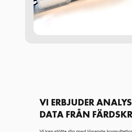
VI ERBJUDER ANALY
DATA FRÅN FÄRDSKR
Vi kan stötta dig med löpande konsultation