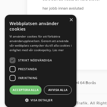
har jobb innan avslutad
utbildning.
×
Webbplatsen använder
cookies
Vi använder cookies för att förbättra
användarupplevelsen. Genom att använda
vår webbplats samtycker du till alla cookies i
enlighet med vår cookiepolicy.
Läs mer
STRIKT NÖDVÄNDIGA
PRESTANDA
INRIKTNING
Segloravägen 6 504 64 Borås
ACCEPTERA ALLA
AVVISA ALLA
VISA DETALJER
©2025 Söderkulla Tung Trafik. All Righ