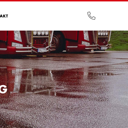
AKT
G