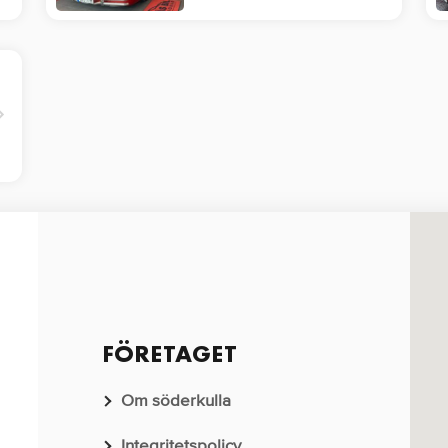
inte har
lastbilskörkort…
FÖRETAGET
Om söderkulla
Integritetspolicy