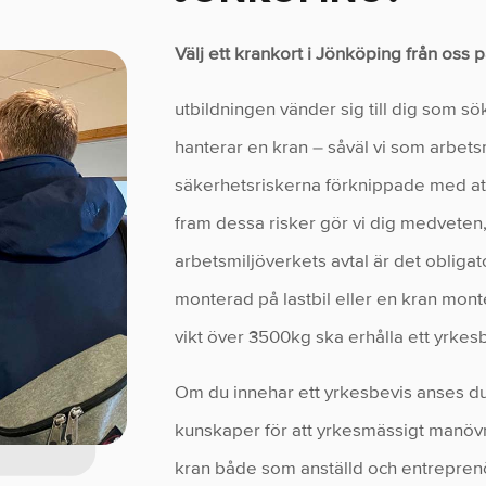
Välj ett krankort i Jönköping från oss 
utbildningen vänder sig till dig som s
hanterar en kran – såväl vi som arbet
säkerhetsriskerna förknippade med att
fram dessa risker gör vi dig medveten, 
arbetsmiljöverkets avtal är det obliga
monterad på lastbil eller en kran mon
vikt över 3500kg ska erhålla ett yrkes
Om du innehar ett yrkesbevis anses du
kunskaper för att yrkesmässigt manö
kran både som anställd och entrepren