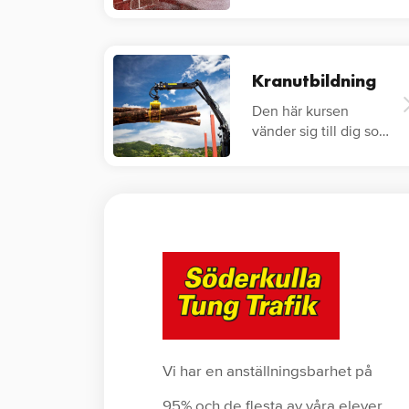
redan har…
Kranutbildning
Den här kursen
vänder sig till dig som
vill veta hur du på ett
säkert…
Vi har en anställningsbarhet på
95% och de flesta av våra elever