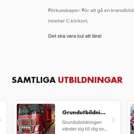
Förkunskaper: För att gå en kranutbildni
innehar C körkort.
Det ska vara kul att lära!
SAMTLIGA
UTBILDNINGAR
Grundutbildning YKB Lastbil
Grundutbildningen
vänder sig till dig som