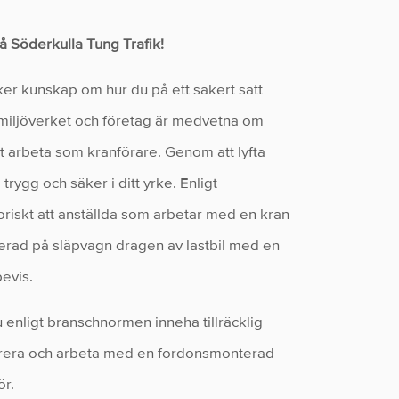
på Söderkulla Tung Trafik!
öker kunskap om hur du på ett säkert sätt
smiljöverket och företag är medvetna om
 arbeta som kranförare. Genom att lyfta
trygg och säker i ditt yrke. Enligt
toriskt att anställda som arbetar med en kran
terad på släpvagn dragen av lastbil med en
bevis.
 enligt branschnormen inneha tillräcklig
vrera och arbeta med en fordonsmonterad
ör.