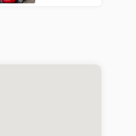
riktar sig till förare
av…