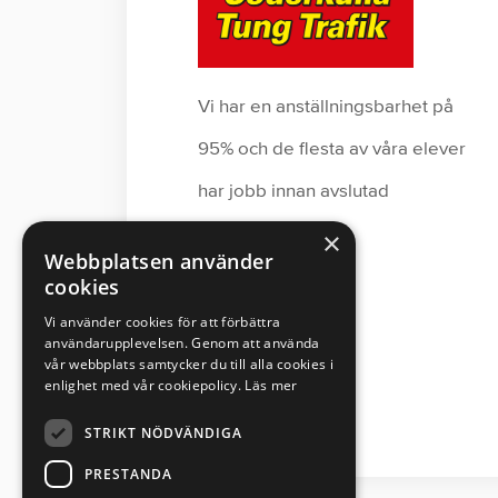
Vi har en anställningsbarhet på
95% och de flesta av våra elever
har jobb innan avslutad
utbildning.
×
Webbplatsen använder
cookies
Vi använder cookies för att förbättra
användarupplevelsen. Genom att använda
vår webbplats samtycker du till alla cookies i
enlighet med vår cookiepolicy.
Läs mer
STRIKT NÖDVÄNDIGA
PRESTANDA