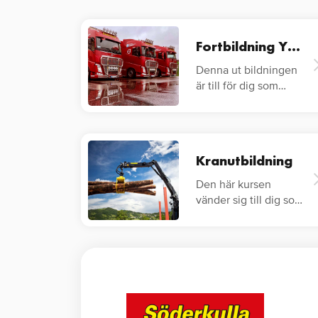
Fortbildning YKB Lastbil
Denna ut bildningen
är till för dig som
redan har…
Kranutbildning
Den här kursen
vänder sig till dig som
vill veta hur du på ett
säkert…