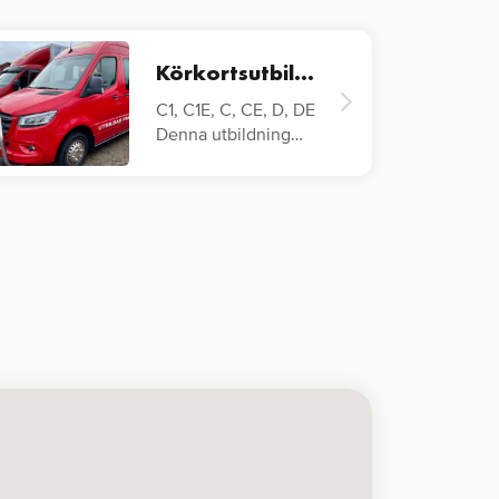
Körkortsutbildning
C1, C1E, C, CE, D, DE
Denna utbildning
riktar sig till förare
av…