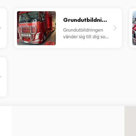
Grundutbildning YKB Lastbil
Grundutbildningen
vänder sig till dig som
inte har
lastbilskörkort…