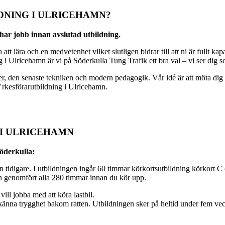
DNING I ULRICEHAMN?
 har jobb innan avslutad utbildning.
 lära och en medvetenhet vilket slutligen bidrar till att ni är fullt kapab
i Ulricehamn är vi på Söderkulla Tung Trafik ett bra val – vi ser dig s
 den senaste tekniken och modern pedagogik. Vår idé är att möta dig där
 Yrkesförarutbildning i Ulricehamn.
 I ULRICEHAMN
Söderkulla:
dan tidigare. I utbildningen ingår 60 timmar körkortsutbildning körkort
ch genomfört alla 280 timmar innan du kör upp.
ll jobba med att köra lastbil.
att känna trygghet bakom ratten. Utbildningen sker på heltid under fem vec