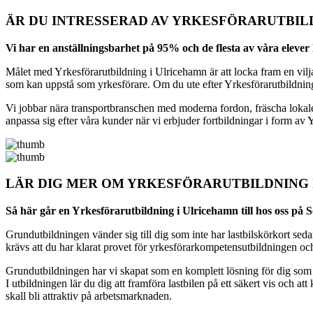
ÄR DU INTRESSERAD AV YRKESFÖRARUTBIL
Vi har en anställningsbarhet på 95% och de flesta av våra elever
Målet med Yrkesförarutbildning i Ulricehamn är att locka fram en vilja att
som kan uppstå som yrkesförare. Om du ute efter Yrkesförarutbildning 
Vi jobbar nära transportbranschen med moderna fordon, fräscha lokaler,
anpassa sig efter våra kunder när vi erbjuder fortbildningar i form av
LÄR DIG MER OM YRKESFÖRARUTBILDNING
Så här går en Yrkesförarutbildning i Ulricehamn till hos oss på 
Grundutbildningen vänder sig till dig som inte har lastbilskörkort se
krävs att du har klarat provet för yrkesförarkompetensutbildningen o
Grundutbildningen har vi skapat som en komplett lösning för dig som vi
I utbildningen lär du dig att framföra lastbilen på ett säkert vis och 
skall bli attraktiv på arbetsmarknaden.