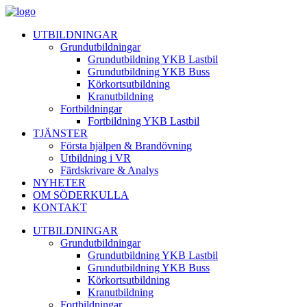
UTBILDNINGAR
Grundutbildningar
Grundutbildning YKB Lastbil
Grundutbildning YKB Buss
Körkortsutbildning
Kranutbildning
Fortbildningar
Fortbildning YKB Lastbil
TJÄNSTER
Första hjälpen & Brandövning
Utbildning i VR
Färdskrivare & Analys
NYHETER
OM SÖDERKULLA
KONTAKT
UTBILDNINGAR
Grundutbildningar
Grundutbildning YKB Lastbil
Grundutbildning YKB Buss
Körkortsutbildning
Kranutbildning
Fortbildningar