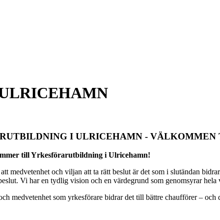
 ULRICEHAMN
RUTBILDNING I ULRICEHAMN - VÄLKOMMEN 
ommer till Yrkesförarutbildning i Ulricehamn!
att medvetenhet och viljan att ta rätt beslut är det som i slutändan bidra
t beslut. Vi har en tydlig vision och en värdegrund som genomsyrar hela
ch medvetenhet som yrkesförare bidrar det till bättre chaufförer – och 